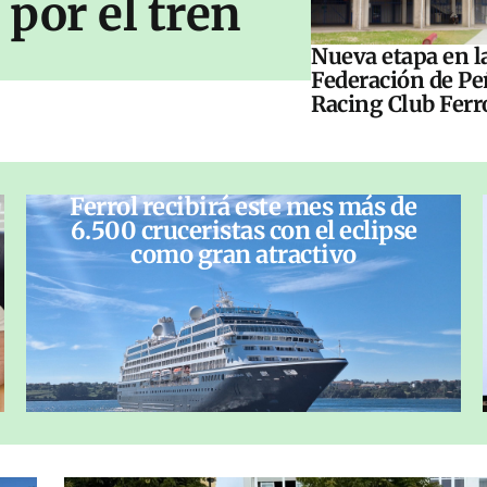
por el tren
Nueva etapa en l
Federación de Pe
Racing Club Ferr
Ferrol recibirá este mes más de
6.500 cruceristas con el eclipse
como gran atractivo