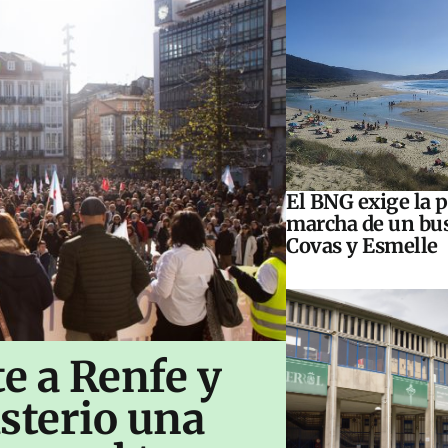
El BNG exige la 
marcha de un bus
Covas y Esmelle
te a Renfe y
sterio una