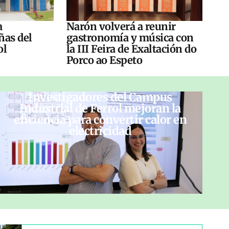
a
Narón volverá a reunir
ñas del
gastronomía y música con
ol
la III Feira de Exaltación do
Porco ao Espeto
Investigadores del Campus
Industrial de Ferrol mejoran la
eficiencia para convertir calor en
electricidad