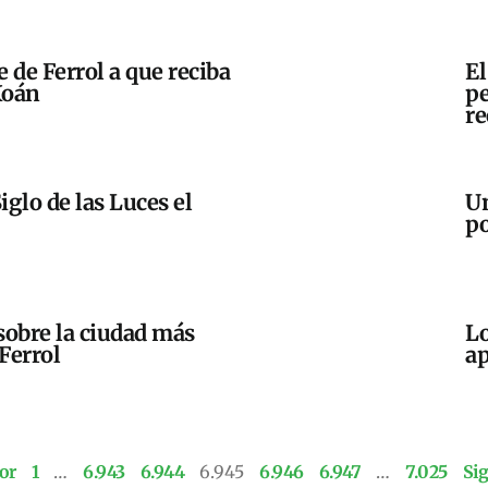
e de Ferrol a que reciba
El
Xoán
pe
re
iglo de las Luces el
Un
po
sobre la ciudad más
Lo
Ferrol
ap
or
1
…
6.943
6.944
6.945
6.946
6.947
…
7.025
Si