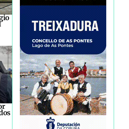
gio
l
or
idos