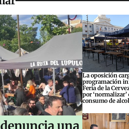
mar
La oposición carg
programación inf
Feria de la Cerve
por ‘normalizar’ 
consumo de alco
 denuncia una