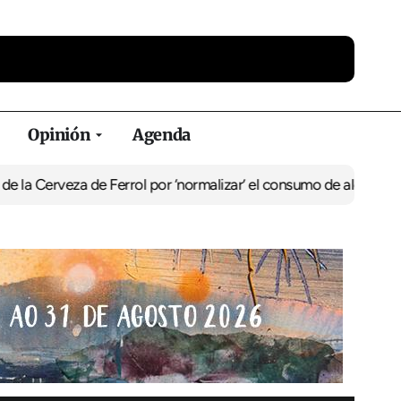
Opinión
Agenda
eza de Ferrol por ‘normalizar’ el consumo de alcohol
De Perlío a D