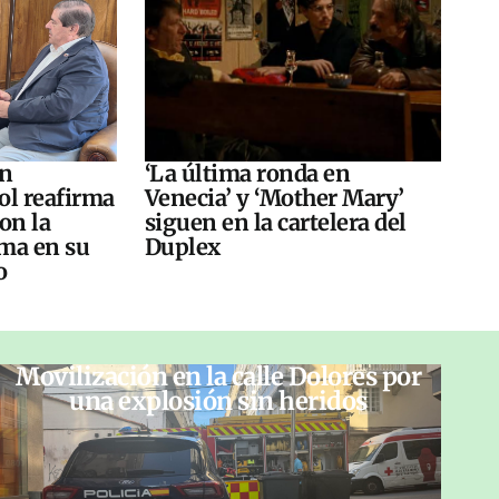
án
‘La última ronda en
ol reafirma
Venecia’ y ‘Mother Mary’
on la
siguen en la cartelera del
ma en su
Duplex
o
Movilización en la calle Dolores por
una explosión sin heridos