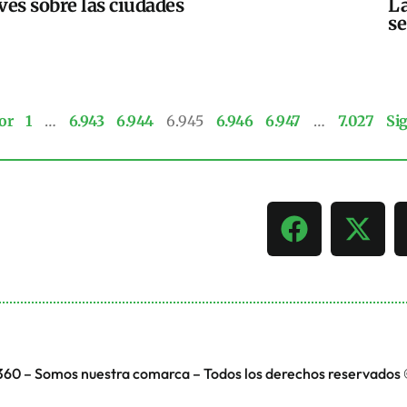
ves sobre las ciudades
La
se
or
1
…
6.943
6.944
6.945
6.946
6.947
…
7.027
Si
360 – Somos nuestra comarca – Todos los derechos reservados