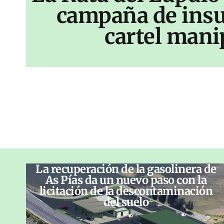
campaña de insu
cartel mani
La recuperación de la gasolinera de
As Pías da un nuevo paso con la
licitación de la descontaminación
del suelo