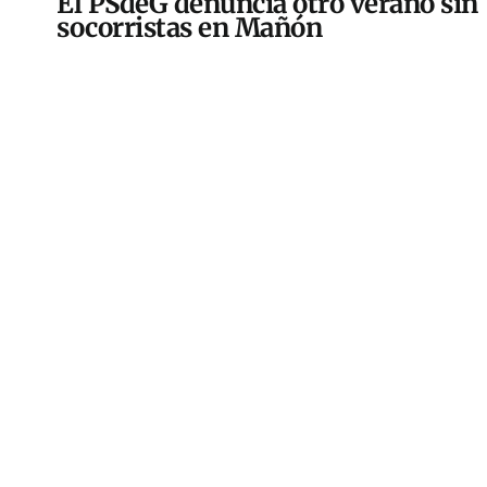
El PSdeG denuncia otro verano sin
socorristas en Mañón