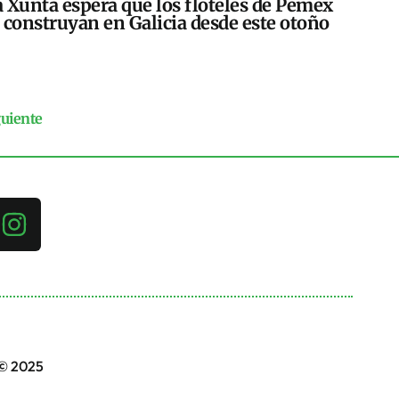
 Xunta espera que los floteles de Pemex
 construyan en Galicia desde este otoño
guiente
 © 2025