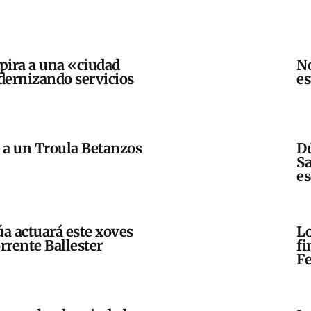
spira a una «ciudad
No
ernizando servicios
e
a a un Troula Betanzos
Dú
Sa
es
a actuará este xoves
Lo
rrente Ballester
fi
Fe