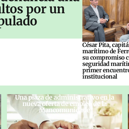
ltos por un
pulado
César Pita, capit
marítimo de Ferr
su compromiso c
seguridad maríti
primer encuentr
institucional
Una plaza de administrativo en la
nueva oferta de empleo de la
Mancomunidade