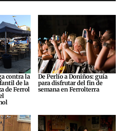
a contra la
De Perlío a Doniños: guía
antil de la
para disfrutar del fin de
za de Ferrol
semana en Ferrolterra
el
hol