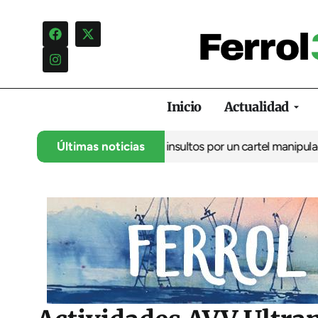
Inicio
Actualidad
uncia una campaña de insultos por un cartel manipulado
Últimas noticias
La oposi