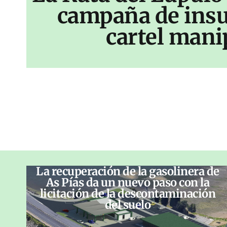
campaña de insu
cartel mani
La recuperación de la gasolinera de
As Pías da un nuevo paso con la
licitación de la descontaminación
del suelo