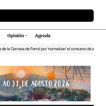
Opinión
Agenda
eza de Ferrol por ‘normalizar’ el consumo de alcohol
De Perlío a D