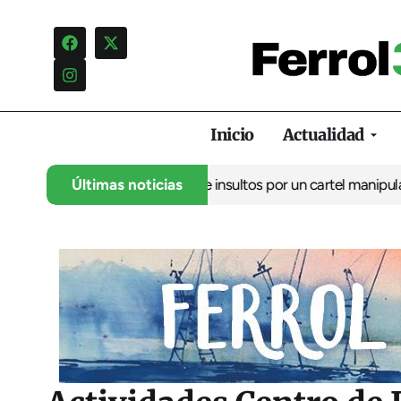
Inicio
Actualidad
ncia una campaña de insultos por un cartel manipulado
Últimas noticias
La oposic