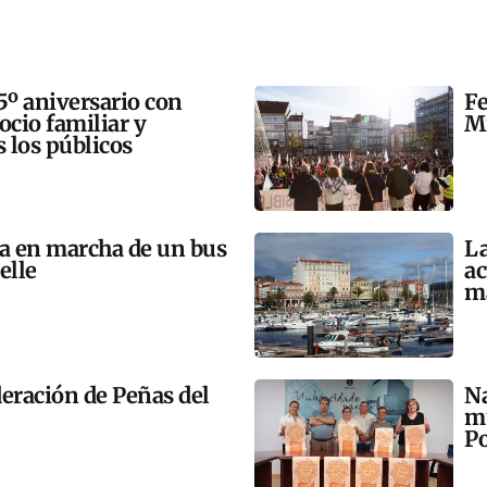
5º aniversario con
Fe
 ocio familiar y
Mi
s los públicos
ta en marcha de un bus
La
elle
ac
m
eración de Peñas del
Na
mú
Po