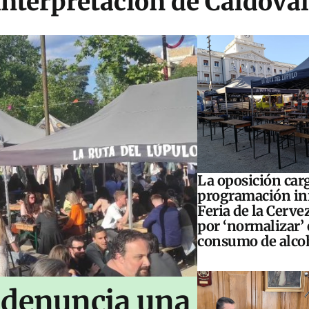
Interpretación de Caldoval
La oposición carg
programación inf
Feria de la Cerve
por ‘normalizar’ 
consumo de alco
 denuncia una