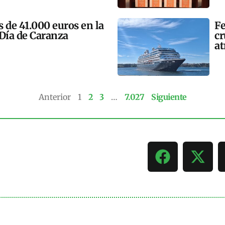
 de 41.000 euros en la
Fe
 Día de Caranza
cr
at
Anterior
1
2
3
…
7.027
Siguiente