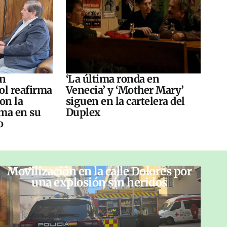
án
‘La última ronda en
ol reafirma
Venecia’ y ‘Mother Mary’
on la
siguen en la cartelera del
ma en su
Duplex
o
Movilización en la calle Dolores por
una explosión sin heridos