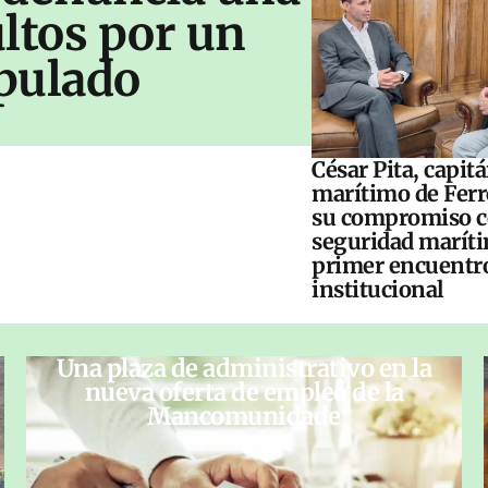
ltos por un
pulado
César Pita, capit
marítimo de Ferr
su compromiso c
seguridad maríti
primer encuentr
institucional
Una plaza de administrativo en la
nueva oferta de empleo de la
Mancomunidade