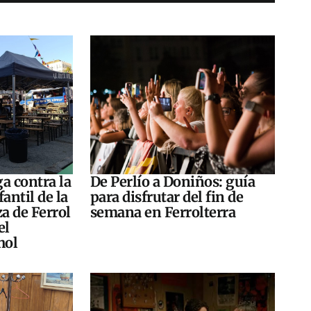
a contra la
De Perlío a Doniños: guía
antil de la
para disfrutar del fin de
za de Ferrol
semana en Ferrolterra
el
hol