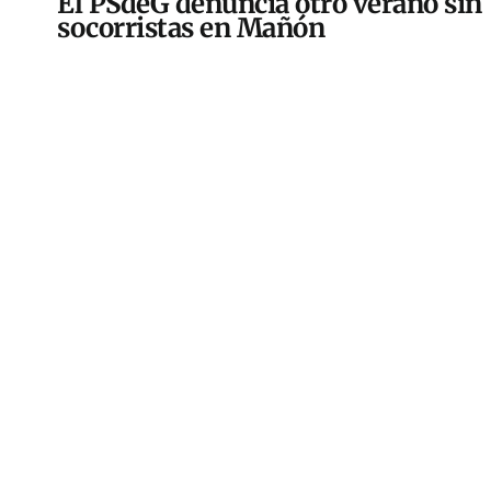
El PSdeG denuncia otro verano sin
socorristas en Mañón