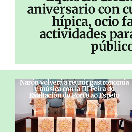
aniversario con c
hípica, ocio f
actividades par
públic
Narón volverá a reunir gastronomía
y música con la III Feira de
Exaltación do Porco ao Espeto