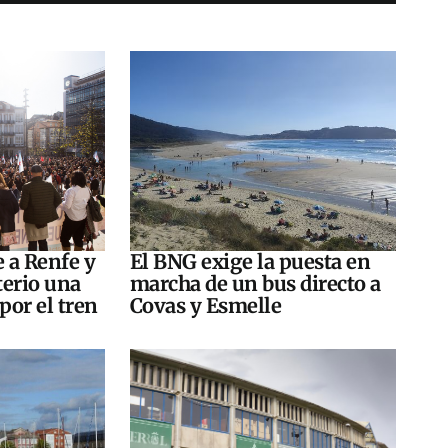
e a Renfe y
El BNG exige la puesta en
terio una
marcha de un bus directo a
por el tren
Covas y Esmelle