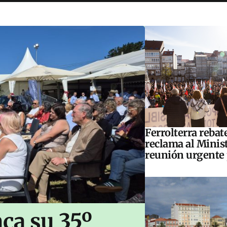
Ferrolterra rebat
reclama al Minis
reunión urgente 
ca su 35º