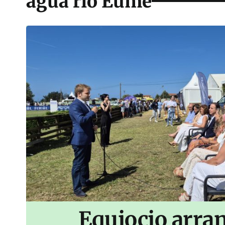
agua río Eume
Equiocio arran