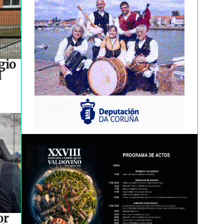
gio
l
or