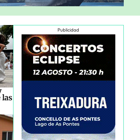
Publicidad
y
 las