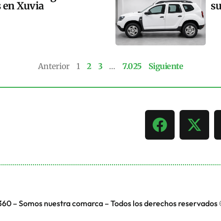
s en Xuvia
su
Anterior
1
2
3
…
7.025
Siguiente
360 – Somos nuestra comarca – Todos los derechos reservados