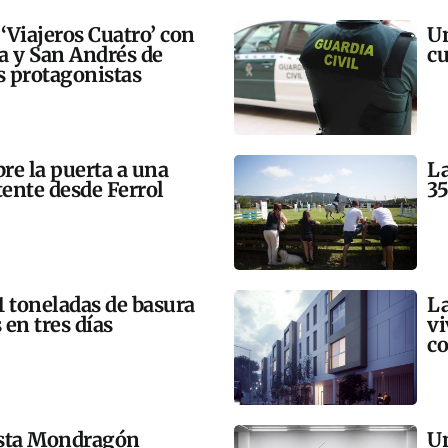
 ‘Viajeros Cuatro’ con
Un
ra y San Andrés de
cu
 protagonistas
bre la puerta a una
La
tente desde Ferrol
35
21 toneladas de basura
La
 en tres días
vi
co
esta Mondragón
Un