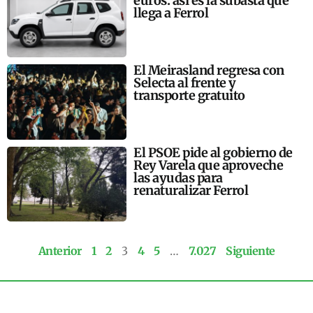
euros: así es la subasta que
llega a Ferrol
El Meirasland regresa con
Selecta al frente y
transporte gratuito
El PSOE pide al gobierno de
Rey Varela que aproveche
las ayudas para
renaturalizar Ferrol
Anterior
1
2
3
4
5
…
7.027
Siguiente