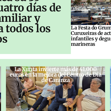
uatro días de
amiliar y
a todos los
La Festa do Grum
Curuxeiras de ac
os
infantiles y deg
marineras
La Xunta invierte más de 41.000
euros en la mejora del Centro de Día
de Caranza