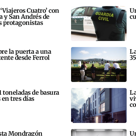
 ‘Viajeros Cuatro’ con
Un
ra y San Andrés de
cu
 protagonistas
bre la puerta a una
La
tente desde Ferrol
35
21 toneladas de basura
La
 en tres días
vi
co
esta Mondragón
Un