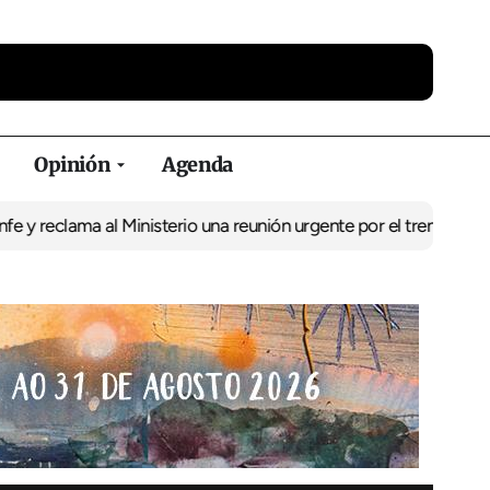
Opinión
Agenda
a al Ministerio una reunión urgente por el tren
El BNG exige la p