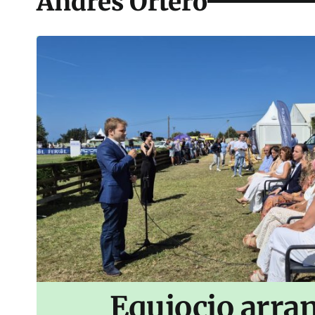
Andrés Ortero
Equiocio arran