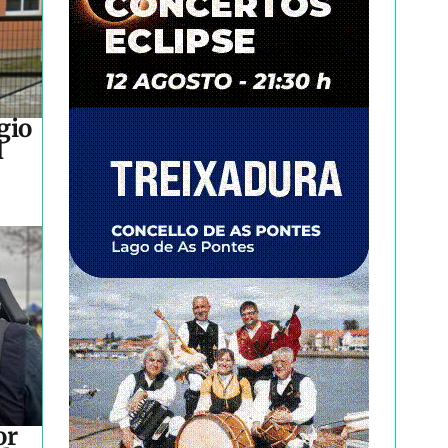
gio
l
or