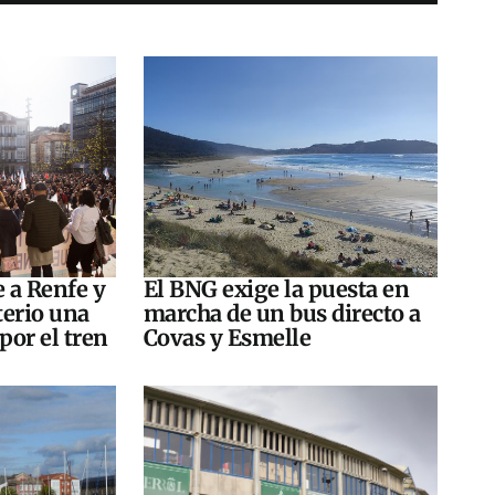
e a Renfe y
El BNG exige la puesta en
terio una
marcha de un bus directo a
por el tren
Covas y Esmelle