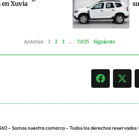
s en Xuvia
su
Anterior
1
2
3
…
7.025
Siguiente
360 – Somos nuestra comarca – Todos los derechos reservados