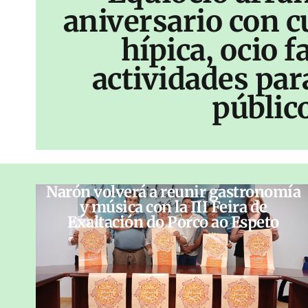
aniversario con c
hípica, ocio f
actividades par
públic
Narón volverá a reunir gastronomía
y música con la III Feira de
Exaltación do Porco ao Espeto