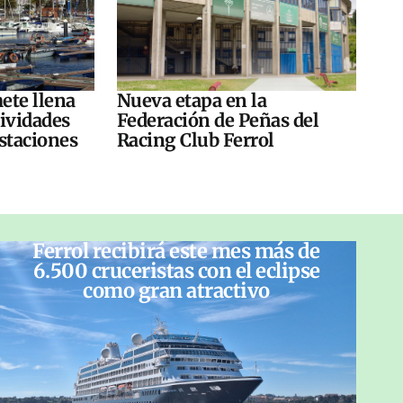
ete llena
Nueva etapa en la
tividades
Federación de Peñas del
ustaciones
Racing Club Ferrol
Ferrol recibirá este mes más de
6.500 cruceristas con el eclipse
como gran atractivo