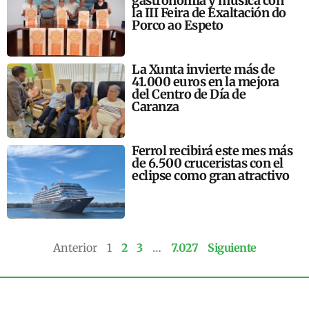
gastronomía y música con
la III Feira de Exaltación do
Porco ao Espeto
La Xunta invierte más de
41.000 euros en la mejora
del Centro de Día de
Caranza
Ferrol recibirá este mes más
de 6.500 cruceristas con el
eclipse como gran atractivo
Anterior
1
2
3
…
7.027
Siguiente