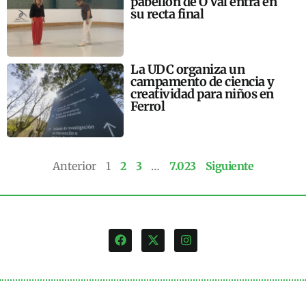
pabellón de O Val entra en
su recta final
La UDC organiza un
campamento de ciencia y
creatividad para niños en
Ferrol
Anterior
1
2
3
…
7.023
Siguiente