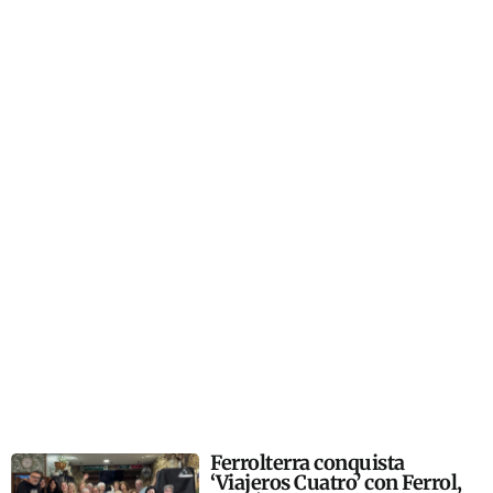
Ferrolterra conquista
‘Viajeros Cuatro’ con Ferrol,