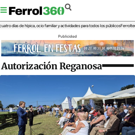
ías de hípica, ocio familiar y actividades para todos los públicos
Ferrolterra reb
Publicidad
Autorización Reganosa