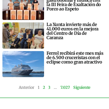
gastronomía y música con
la III Feira de Exaltación do
Porco ao Espeto
La Xunta invierte más de
41.000 euros en la mejora
del Centro de Día de
Caranza
Ferrol recibirá este mes más
de 6.500 cruceristas con el
eclipse como gran atractivo
Anterior
1
2
3
…
7.027
Siguiente