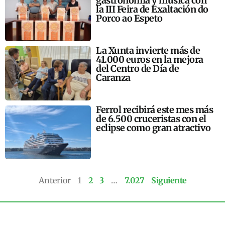
gastronomía y música con
la III Feira de Exaltación do
Porco ao Espeto
La Xunta invierte más de
41.000 euros en la mejora
del Centro de Día de
Caranza
Ferrol recibirá este mes más
de 6.500 cruceristas con el
eclipse como gran atractivo
Anterior
1
2
3
…
7.027
Siguiente