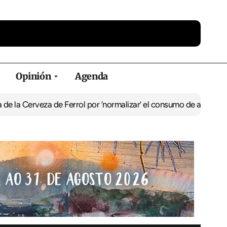
Opinión
Agenda
za de Ferrol por ‘normalizar’ el consumo de alcohol
De Perlío a Do