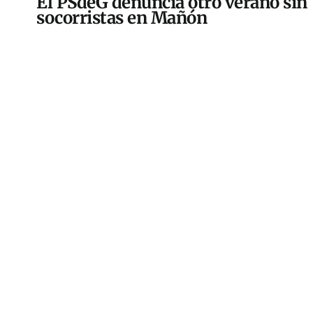
El PSdeG denuncia otro verano sin
socorristas en Mañón