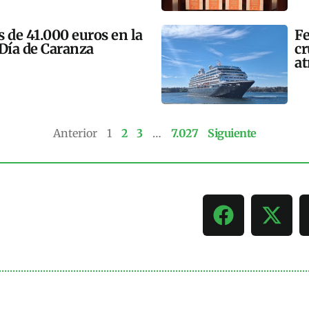
 de 41.000 euros en la
Fe
 Día de Caranza
cr
at
Anterior
1
2
3
…
7.027
Siguiente