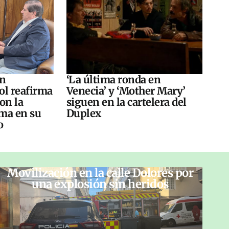
án
‘La última ronda en
ol reafirma
Venecia’ y ‘Mother Mary’
on la
siguen en la cartelera del
ma en su
Duplex
o
Movilización en la calle Dolores por
una explosión sin heridos