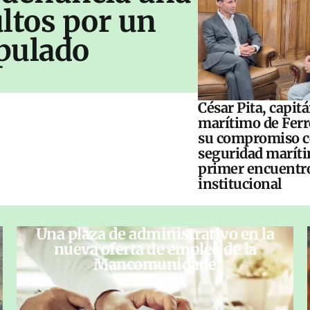
ltos por un
pulado
César Pita, capit
marítimo de Ferr
su compromiso c
seguridad maríti
primer encuentr
institucional
Una plaza de administrativo en la
nueva oferta de empleo de la
Mancomunidade