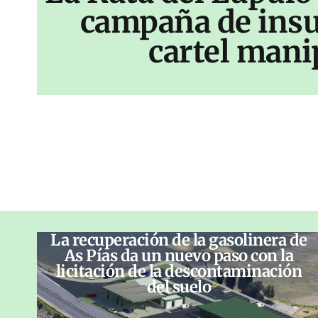
campaña de insu
cartel mani
La recuperación de la gasolinera de
As Pías da un nuevo paso con la
licitación de la descontaminación
del suelo