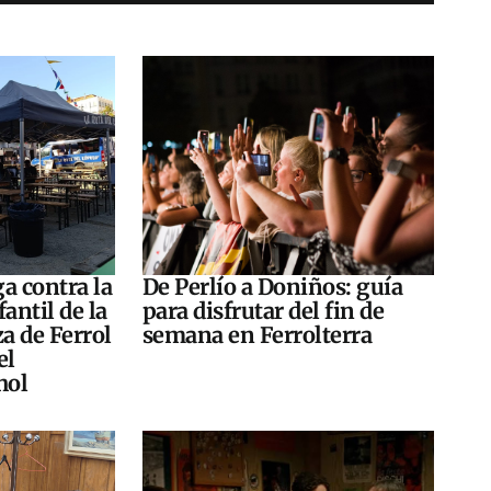
a contra la
De Perlío a Doniños: guía
antil de la
para disfrutar del fin de
za de Ferrol
semana en Ferrolterra
el
hol