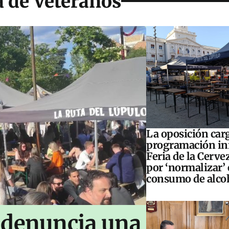
 de Veteranos
La oposición carg
programación inf
Feria de la Cerve
por ‘normalizar’ 
consumo de alco
 denuncia una