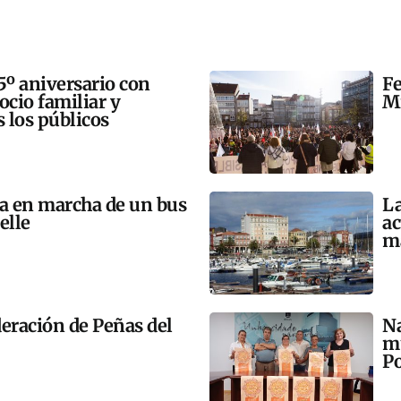
5º aniversario con
Fe
 ocio familiar y
Mi
s los públicos
ta en marcha de un bus
La
elle
ac
m
eración de Peñas del
Na
mú
Po