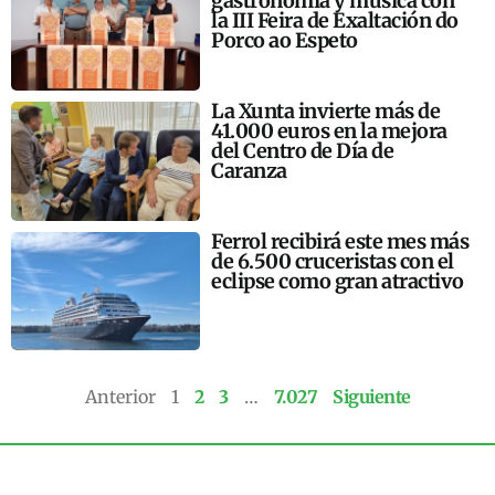
gastronomía y música con
la III Feira de Exaltación do
Porco ao Espeto
La Xunta invierte más de
41.000 euros en la mejora
del Centro de Día de
Caranza
Ferrol recibirá este mes más
de 6.500 cruceristas con el
eclipse como gran atractivo
Anterior
1
2
3
…
7.027
Siguiente