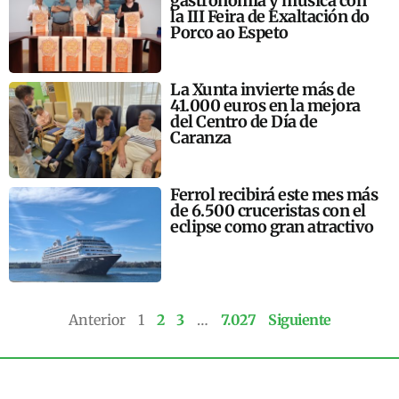
gastronomía y música con
la III Feira de Exaltación do
Porco ao Espeto
La Xunta invierte más de
41.000 euros en la mejora
del Centro de Día de
Caranza
Ferrol recibirá este mes más
de 6.500 cruceristas con el
eclipse como gran atractivo
Anterior
1
2
3
…
7.027
Siguiente