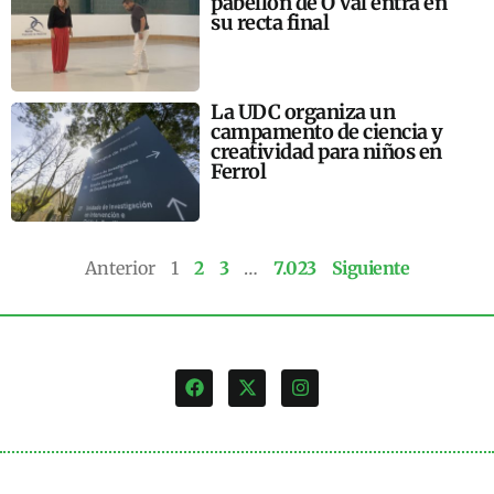
pabellón de O Val entra en
su recta final
La UDC organiza un
campamento de ciencia y
creatividad para niños en
Ferrol
Anterior
1
2
3
…
7.023
Siguiente