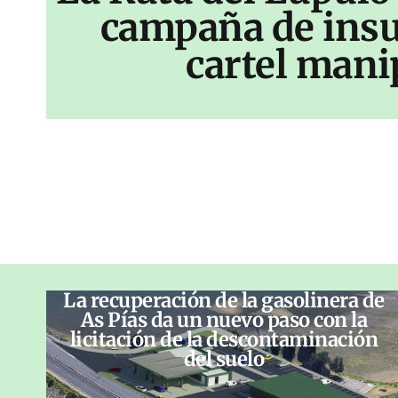
campaña de insu
cartel mani
La recuperación de la gasolinera de
As Pías da un nuevo paso con la
licitación de la descontaminación
del suelo