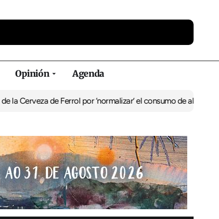
Opinión
Agenda
za de Ferrol por ‘normalizar’ el consumo de alcohol
De Perlío a Do