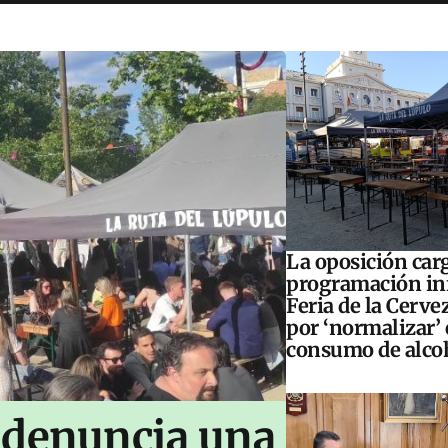
La oposición carg
programación inf
Feria de la Cerve
por ‘normalizar’ 
consumo de alco
 denuncia una