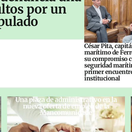
ltos por un
pulado
César Pita, capit
marítimo de Ferr
su compromiso c
seguridad maríti
primer encuentr
institucional
Una plaza de administrativo en la
nueva oferta de empleo de la
Mancomunidade