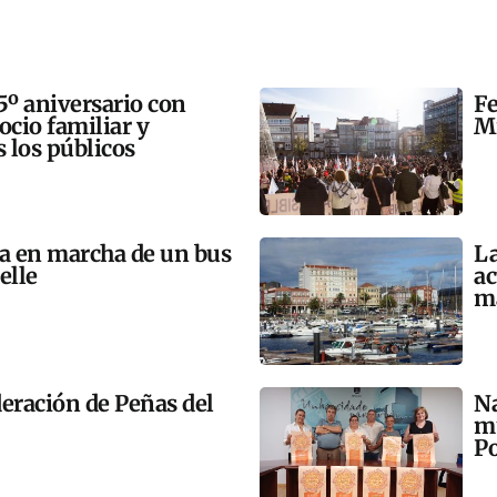
5º aniversario con
Fe
 ocio familiar y
Mi
s los públicos
ta en marcha de un bus
La
elle
ac
m
eración de Peñas del
Na
mú
Po