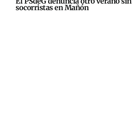
El PSdeG denuncia otro verano sin
socorristas en Mañón