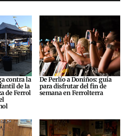
a contra la
De Perlío a Doniños: guía
antil de la
para disfrutar del fin de
za de Ferrol
semana en Ferrolterra
el
hol