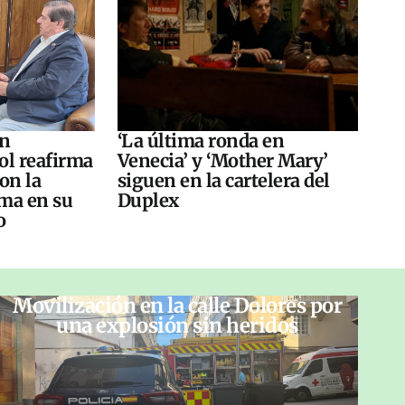
án
‘La última ronda en
ol reafirma
Venecia’ y ‘Mother Mary’
on la
siguen en la cartelera del
ma en su
Duplex
o
Movilización en la calle Dolores por
una explosión sin heridos