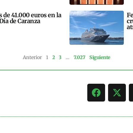
 de 41.000 euros en la
Fe
 Día de Caranza
cr
at
Anterior
1
2
3
…
7.027
Siguiente