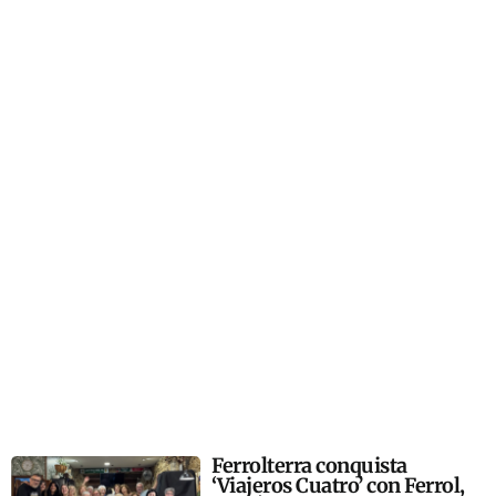
Ferrolterra conquista
‘Viajeros Cuatro’ con Ferrol,