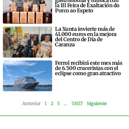
gastronomía y música con
la III Feira de Exaltación do
Porco ao Espeto
La Xunta invierte más de
41.000 euros en la mejora
del Centro de Día de
Caranza
Ferrol recibirá este mes más
de 6.500 cruceristas con el
eclipse como gran atractivo
Anterior
1
2
3
…
7.027
Siguiente