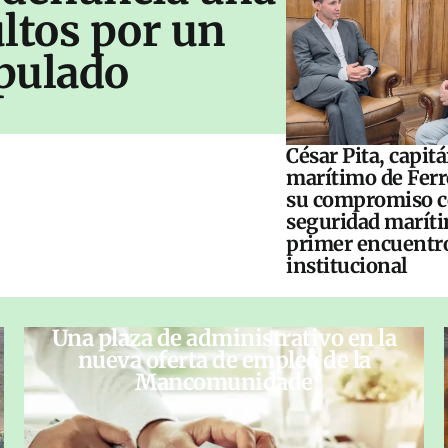
ltos por un
pulado
César Pita, capit
marítimo de Ferr
su compromiso c
seguridad maríti
primer encuentr
institucional
Una plaza de administrativo en la
nueva oferta de empleo de la
Mancomunidade