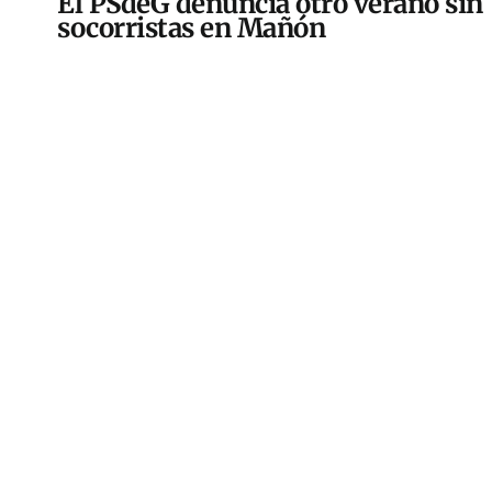
El PSdeG denuncia otro verano sin
socorristas en Mañón