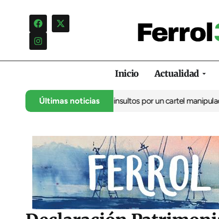
Inicio
Actualidad
cia una campaña de insultos por un cartel manipulado
Últimas noticias
La oposici