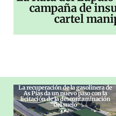
campaña de insu
cartel mani
La recuperación de la gasolinera de
As Pías da un nuevo paso con la
licitación de la descontaminación
del suelo