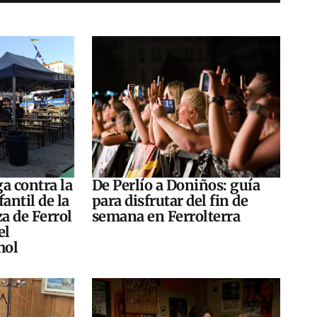
a contra la
De Perlío a Doniños: guía
antil de la
para disfrutar del fin de
za de Ferrol
semana en Ferrolterra
el
hol