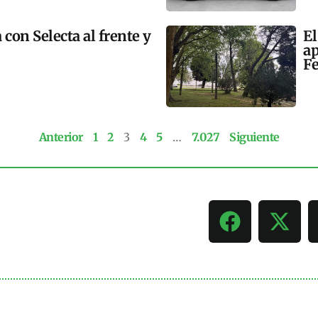
 con Selecta al frente y
El
ap
Fe
Anterior
1
2
3
4
5
…
7.027
Siguiente