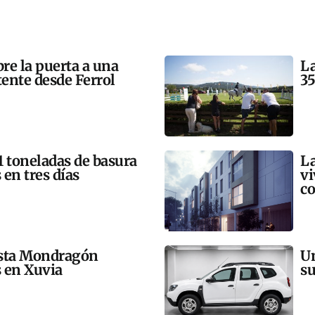
bre la puerta a una
La
tente desde Ferrol
35
21 toneladas de basura
La
 en tres días
vi
co
esta Mondragón
Un
s en Xuvia
su