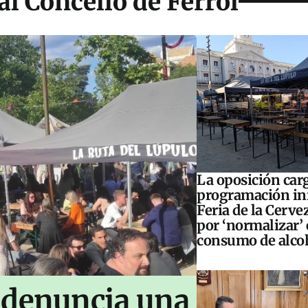
l Concello de Ferrol
La oposición carg
programación inf
Feria de la Cerve
por ‘normalizar’ 
consumo de alco
 denuncia una