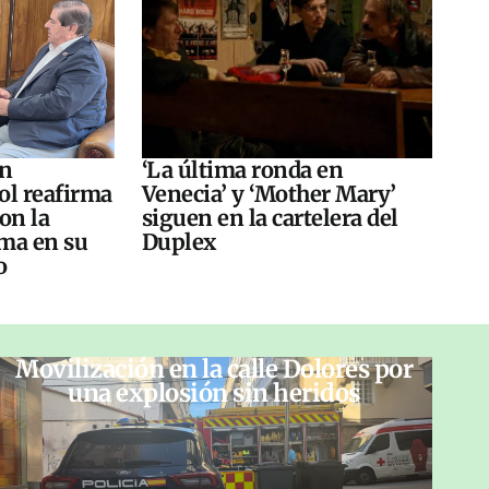
án
‘La última ronda en
ol reafirma
Venecia’ y ‘Mother Mary’
on la
siguen en la cartelera del
ma en su
Duplex
o
Movilización en la calle Dolores por
una explosión sin heridos