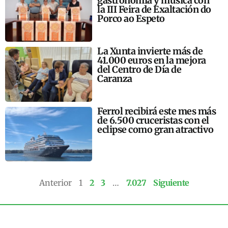
gastronomía y música con
la III Feira de Exaltación do
Porco ao Espeto
La Xunta invierte más de
41.000 euros en la mejora
del Centro de Día de
Caranza
Ferrol recibirá este mes más
de 6.500 cruceristas con el
eclipse como gran atractivo
Anterior
1
2
3
…
7.027
Siguiente