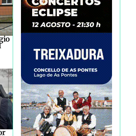
gio
l
or