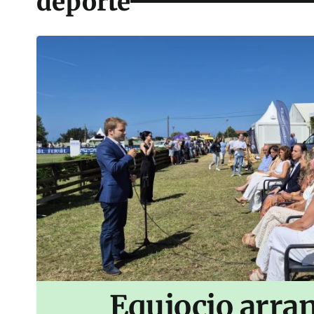
deporte
Equiocio arran