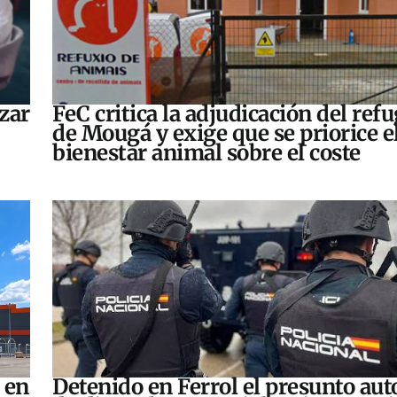
zar
FeC critica la adjudicación del refu
de Mougá y exige que se priorice e
bienestar animal sobre el coste
 en
Detenido en Ferrol el presunto aut