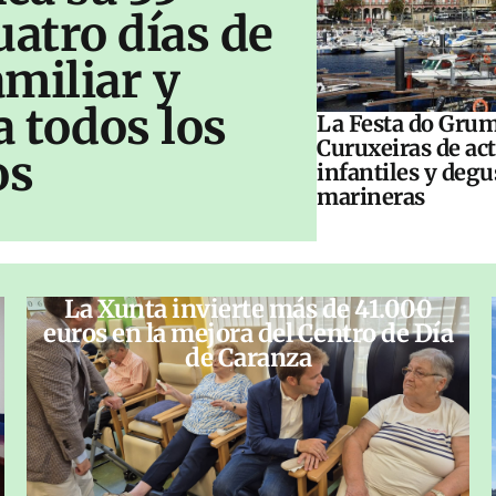
uatro días de
amiliar y
a todos los
La Festa do Grum
Curuxeiras de ac
os
infantiles y deg
marineras
La Xunta invierte más de 41.000
euros en la mejora del Centro de Día
de Caranza