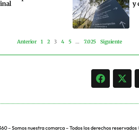
final
y 
Anterior
1
2
3
4
5
…
7.025
Siguiente
360 – Somos nuestra comarca – Todos los derechos reservados