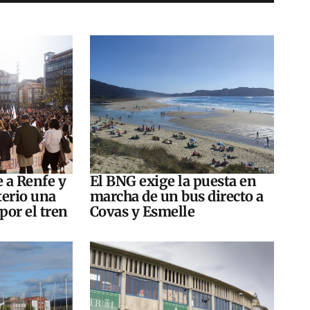
e a Renfe y
El BNG exige la puesta en
terio una
marcha de un bus directo a
por el tren
Covas y Esmelle