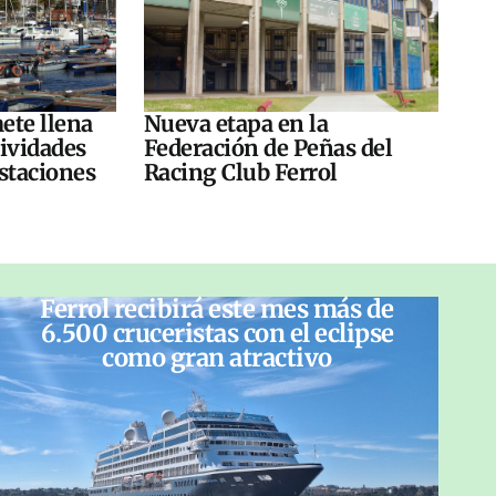
ete llena
Nueva etapa en la
tividades
Federación de Peñas del
ustaciones
Racing Club Ferrol
Ferrol recibirá este mes más de
6.500 cruceristas con el eclipse
como gran atractivo