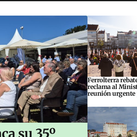
Ferrolterra rebat
reclama al Minis
reunión urgente 
ca su 35º