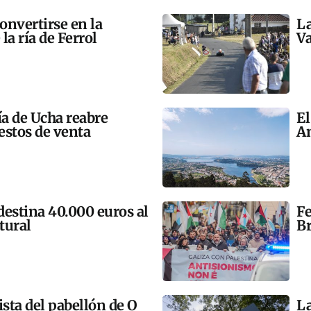
onvertirse en la
La
la ría de Ferrol
Va
ía de Ucha reabre
El
estos de venta
An
 destina 40.000 euros al
Fe
tural
Br
ista del pabellón de O
La