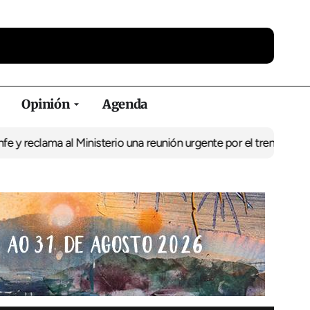
Opinión
Agenda
a al Ministerio una reunión urgente por el tren
El BNG exige la p