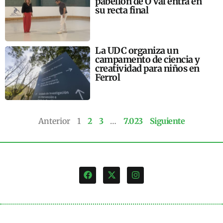
pabellón de O Val entra en
su recta final
La UDC organiza un
campamento de ciencia y
creatividad para niños en
Ferrol
Anterior
1
2
3
…
7.023
Siguiente