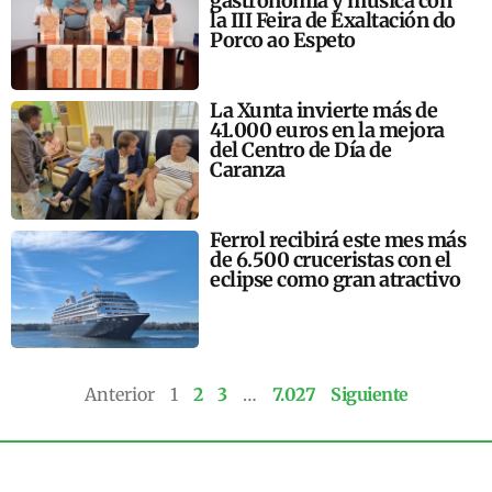
gastronomía y música con
la III Feira de Exaltación do
Porco ao Espeto
La Xunta invierte más de
41.000 euros en la mejora
del Centro de Día de
Caranza
Ferrol recibirá este mes más
de 6.500 cruceristas con el
eclipse como gran atractivo
Anterior
1
2
3
…
7.027
Siguiente