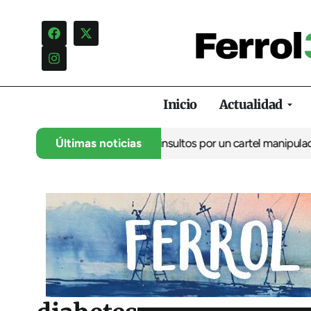
Inicio
Actualidad
cia una campaña de insultos por un cartel manipulado
Últimas noticias
La oposici