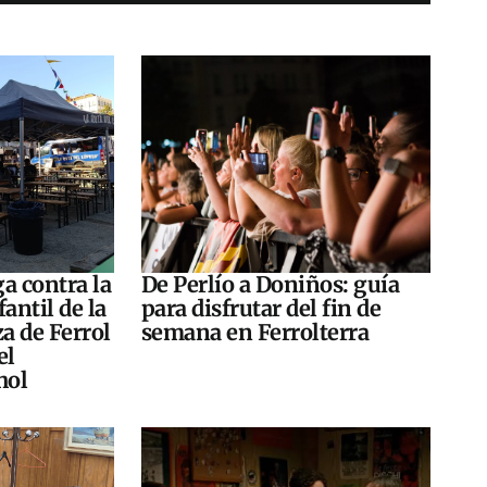
a contra la
De Perlío a Doniños: guía
antil de la
para disfrutar del fin de
za de Ferrol
semana en Ferrolterra
el
hol