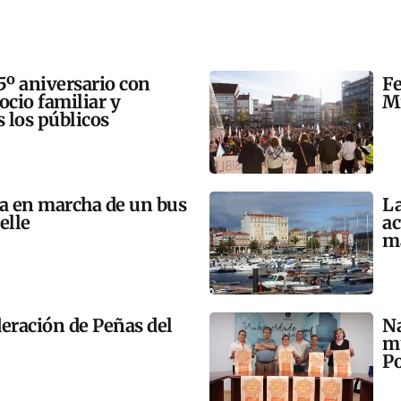
5º aniversario con
Fe
 ocio familiar y
Mi
s los públicos
ta en marcha de un bus
La
elle
ac
m
eración de Peñas del
Na
mú
Po