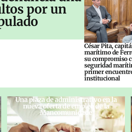
ltos por un
pulado
César Pita, capit
marítimo de Ferr
su compromiso c
seguridad maríti
primer encuentr
institucional
Una plaza de administrativo en la
nueva oferta de empleo de la
Mancomunidade