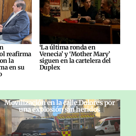
án
‘La última ronda en
ol reafirma
Venecia’ y ‘Mother Mary’
on la
siguen en la cartelera del
ma en su
Duplex
o
Movilización en la calle Dolores por
una explosión sin heridos