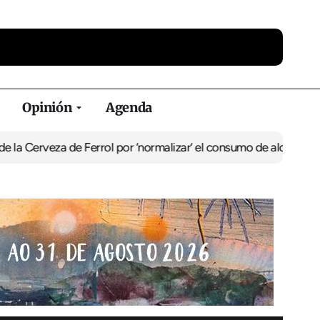
Opinión
Agenda
a de Ferrol por ‘normalizar’ el consumo de alcohol
De Perlío a Don