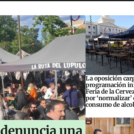
La oposición carg
programación inf
Feria de la Cerve
por ‘normalizar’ 
consumo de alco
 denuncia una