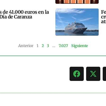
 de 41.000 euros en la
Fe
 Día de Caranza
cr
at
Anterior
1
2
3
…
7.027
Siguiente