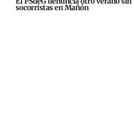
El PSdeG denuncia otro verano sin
socorristas en Mañón