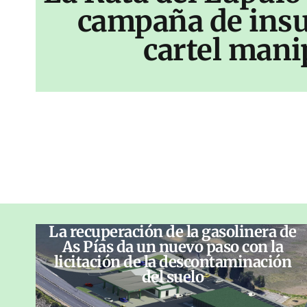
campaña de insu
cartel mani
La recuperación de la gasolinera de
As Pías da un nuevo paso con la
licitación de la descontaminación
del suelo