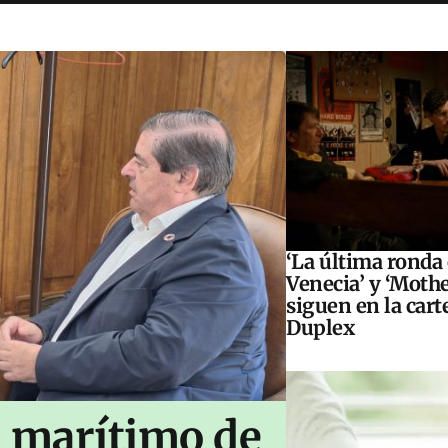
‘La última ronda
Venecia’ y ‘Moth
siguen en la cart
Duplex
n marítimo de