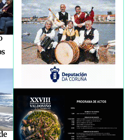
o
os
de