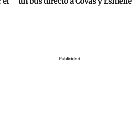
 el
un bus directo a Covas y Esmelle
Publicidad