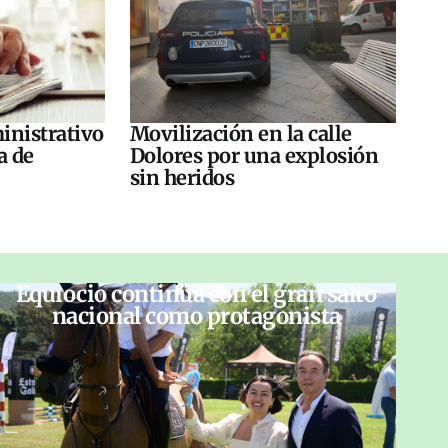
inistrativo
Movilización en la calle
a de
Dolores por una explosión
sin heridos
Equiocio continúa con el gran salto
nacional como protagonista