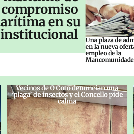
u compromiso
arítima en su
institucional
Una plaza de adm
en la nueva ofert
empleo de la
Mancomunidade
Vecinos de O Coto denuncian una
‘plaga’ de insectos y el Concello pide
calma