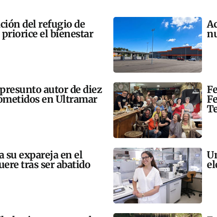
ación del refugio de
Ac
priorice el bienestar
nu
 presunto autor de diez
Fe
cometidos en Ultramar
Fe
Te
a su expareja en el
Un
uere tras ser abatido
el