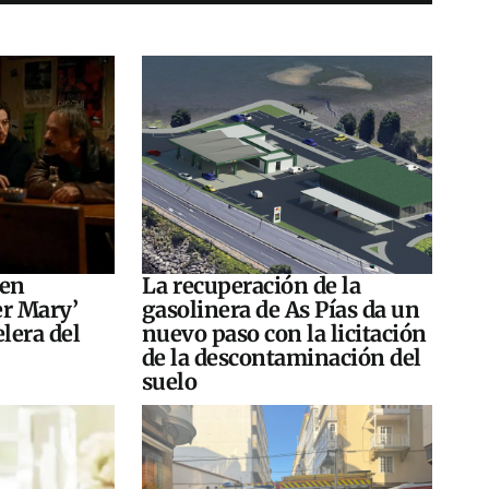
 en
La recuperación de la
er Mary’
gasolinera de As Pías da un
elera del
nuevo paso con la licitación
de la descontaminación del
suelo