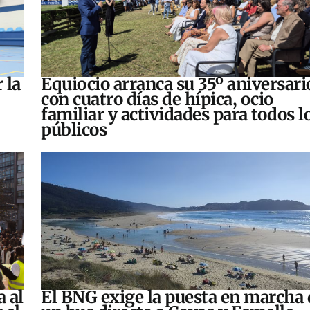
 la
Equiocio arranca su 35º aniversari
con cuatro días de hípica, ocio
familiar y actividades para todos l
públicos
a al
El BNG exige la puesta en marcha 