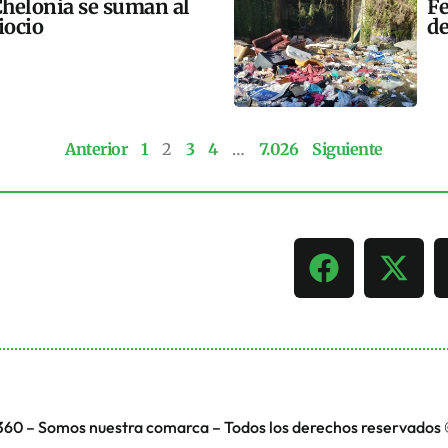
helonia se suman al
Fe
iocio
de
Anterior
1
2
3
4
…
7.026
Siguiente
360 – Somos nuestra comarca – Todos los derechos reservados