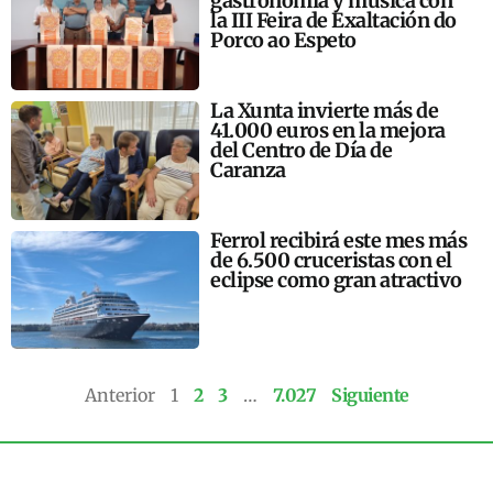
gastronomía y música con
la III Feira de Exaltación do
Porco ao Espeto
La Xunta invierte más de
41.000 euros en la mejora
del Centro de Día de
Caranza
Ferrol recibirá este mes más
de 6.500 cruceristas con el
eclipse como gran atractivo
Anterior
1
2
3
…
7.027
Siguiente