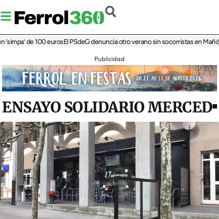
mpa’ de 100 euros
El PSdeG denuncia otro verano sin socorristas en Mañón
Más 
Publicidad
ENSAYO SOLIDARIO MERCED