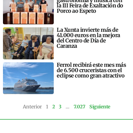
gastronomía y música con
la III Feira de Exaltación do
Porco ao Espeto
La Xunta invierte más de
41.000 euros en la mejora
del Centro de Día de
Caranza
Ferrol recibirá este mes más
de 6.500 cruceristas con el
eclipse como gran atractivo
Anterior
1
2
3
…
7.027
Siguiente