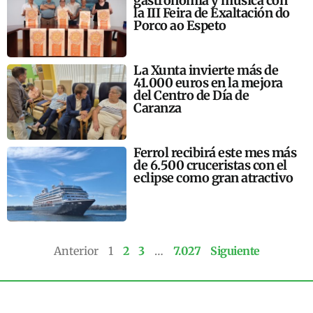
gastronomía y música con
la III Feira de Exaltación do
Porco ao Espeto
La Xunta invierte más de
41.000 euros en la mejora
del Centro de Día de
Caranza
Ferrol recibirá este mes más
de 6.500 cruceristas con el
eclipse como gran atractivo
Anterior
1
2
3
…
7.027
Siguiente