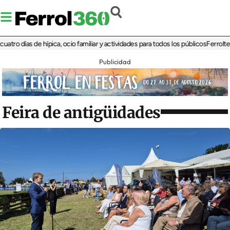
días de hípica, ocio familiar y actividades para todos los públicos
Ferrolterra re
Publicidad
Feira de antigüidades