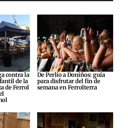
a contra la
De Perlío a Doniños: guía
antil de la
para disfrutar del fin de
za de Ferrol
semana en Ferrolterra
el
hol