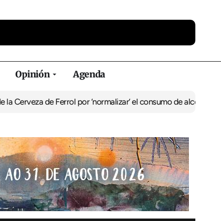
Opinión
Agenda
eza de Ferrol por ‘normalizar’ el consumo de alcohol
De Perlío a D