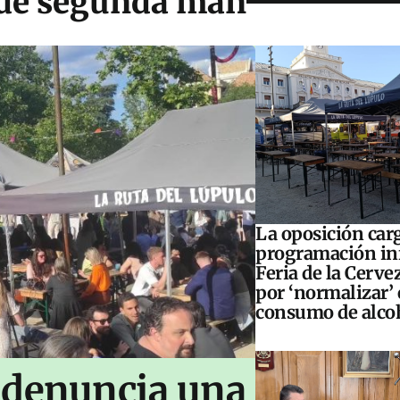
 de segunda man
La oposición carg
programación inf
Feria de la Cerve
por ‘normalizar’ 
consumo de alco
 denuncia una