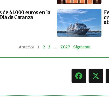
 de 41.000 euros en la
Fe
 Día de Caranza
cr
at
Anterior
1
2
3
…
7.027
Siguiente