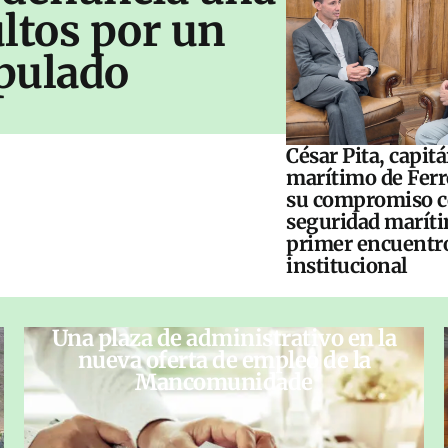
ltos por un
pulado
César Pita, capit
marítimo de Ferr
su compromiso c
seguridad maríti
primer encuentr
institucional
Una plaza de administrativo en la
nueva oferta de empleo de la
Mancomunidade