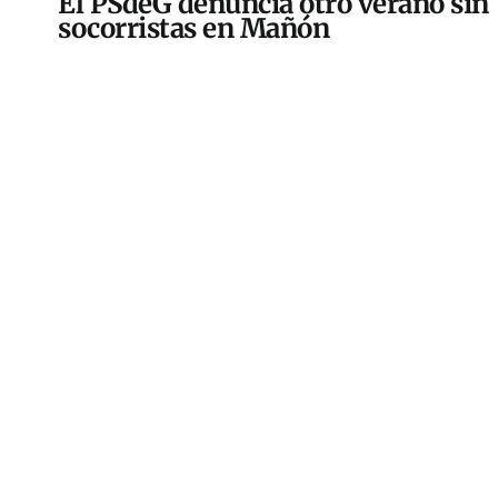
El PSdeG denuncia otro verano sin
socorristas en Mañón