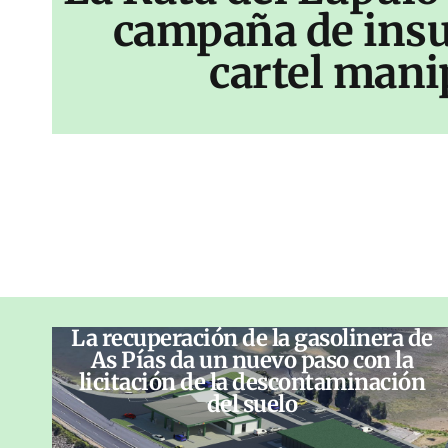
campaña de insu
cartel mani
La recuperación de la gasolinera de
As Pías da un nuevo paso con la
licitación de la descontaminación
del suelo