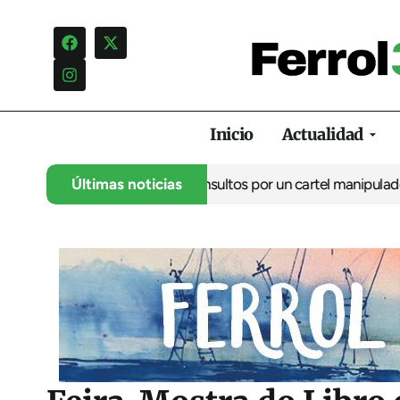
Inicio
Actualidad
uncia una campaña de insultos por un cartel manipulado
Últimas noticias
La oposi