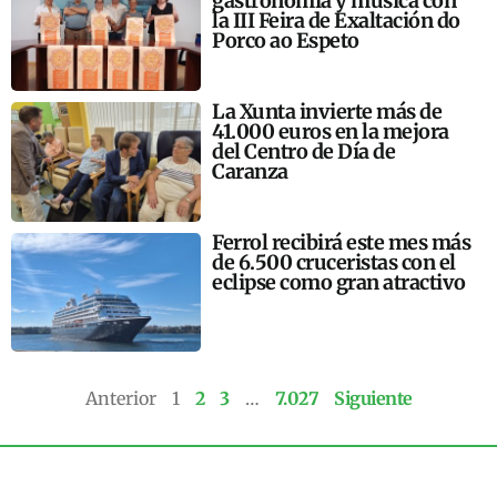
gastronomía y música con
la III Feira de Exaltación do
Porco ao Espeto
La Xunta invierte más de
41.000 euros en la mejora
del Centro de Día de
Caranza
Ferrol recibirá este mes más
de 6.500 cruceristas con el
eclipse como gran atractivo
Anterior
1
2
3
…
7.027
Siguiente