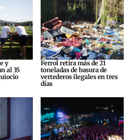
e y
Ferrol retira más de 21
n al 35
toneladas de basura de
quiocio
vertederos ilegales en tres
días