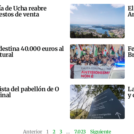
ía de Ucha reabre
El
estos de venta
An
 destina 40.000 euros al
Fe
tural
Br
ista del pabellón de O
La
final
y 
Anterior
1
2
3
…
7.023
Siguiente