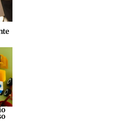
nte
io
so