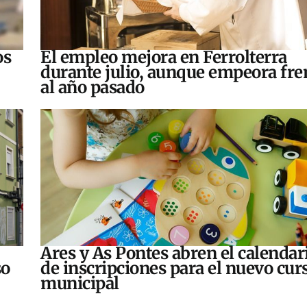
os
El empleo mejora en Ferrolterra
durante julio, aunque empeora fre
al año pasado
Ares y As Pontes abren el calendar
so
de inscripciones para el nuevo cur
municipal