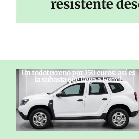
resistente des
Un todoterreno por 150 euros: así es
la subasta que llega a Ferrol