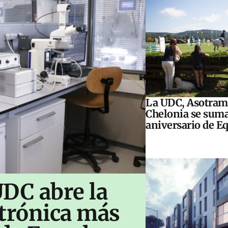
La UDC, Asotram
Chelonia se suma
aniversario de E
UDC abre la
ctrónica más