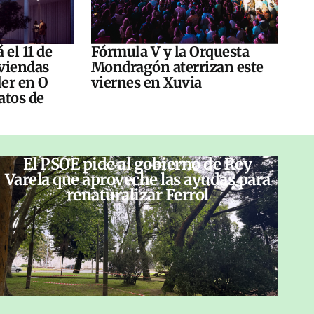
 el 11 de
Fórmula V y la Orquesta
viendas
Mondragón aterrizan este
ler en O
viernes en Xuvia
atos de
El PSOE pide al gobierno de Rey
Varela que aproveche las ayudas para
renaturalizar Ferrol