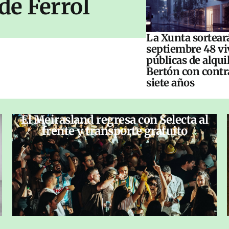
de Ferrol
La Xunta sorteará
septiembre 48 vi
públicas de alqui
Bertón con contr
siete años
El Meirasland regresa con Selecta al
frente y transporte gratuito