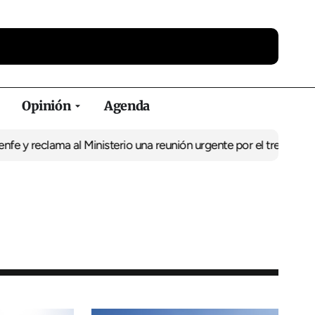
Opinión
Agenda
lama al Ministerio una reunión urgente por el tren
El BNG exige la