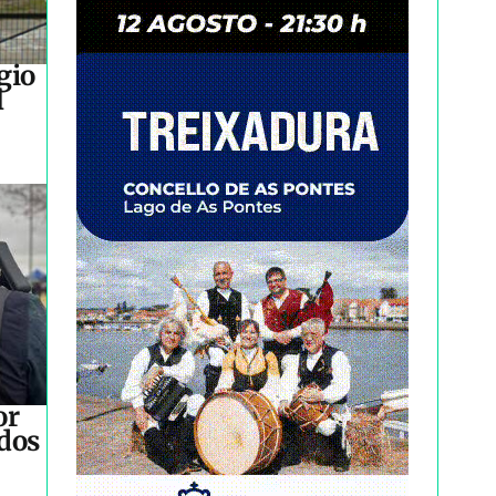
gio
l
or
idos