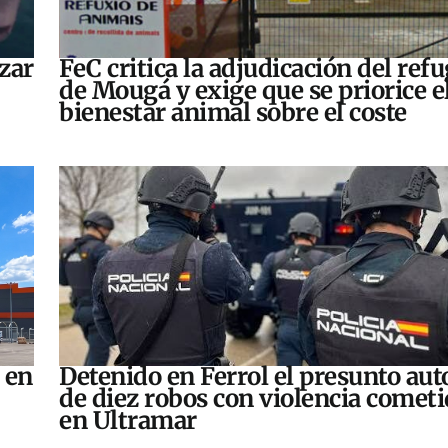
zar
FeC critica la adjudicación del refu
de Mougá y exige que se priorice e
bienestar animal sobre el coste
 en
Detenido en Ferrol el presunto aut
de diez robos con violencia comet
en Ultramar