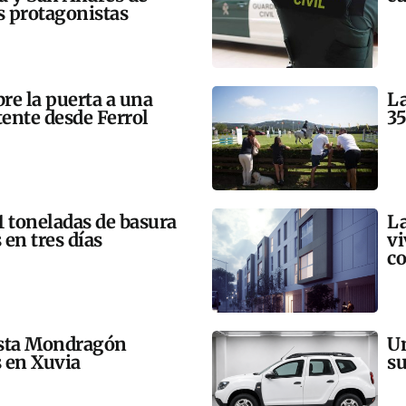
 protagonistas
bre la puerta a una
La
tente desde Ferrol
35
21 toneladas de basura
La
 en tres días
vi
co
esta Mondragón
Un
s en Xuvia
su