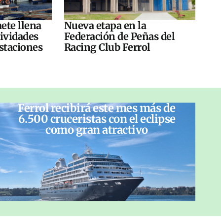
ete llena
Nueva etapa en la
tividades
Federación de Peñas del
ustaciones
Racing Club Ferrol
Ferrol recibirá este mes más de
6.500 cruceristas con el eclipse
como gran atractivo