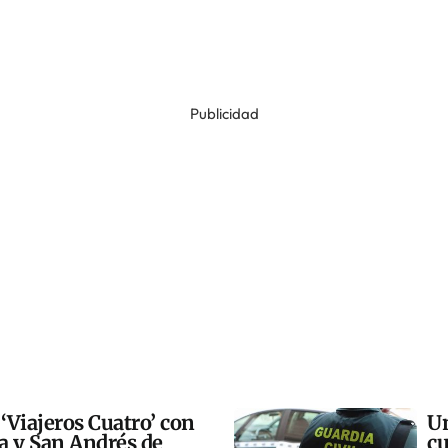
Publicidad
 ‘Viajeros Cuatro’ con
Un
ra y San Andrés de
cu