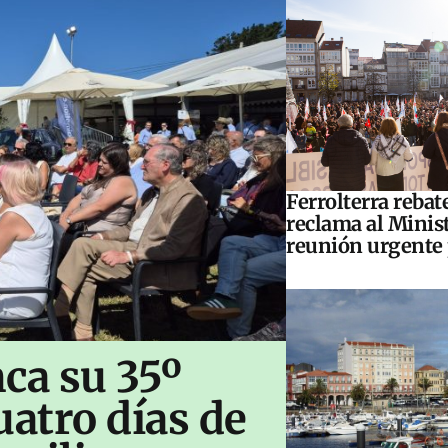
Ferrolterra rebat
reclama al Minis
reunión urgente 
ca su 35º
uatro días de