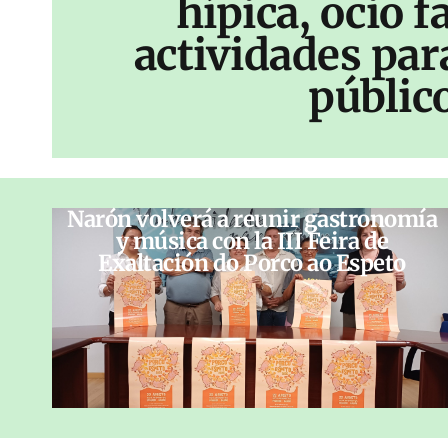
hípica, ocio f
actividades par
públic
Narón volverá a reunir gastronomía
y música con la III Feira de
Exaltación do Porco ao Espeto