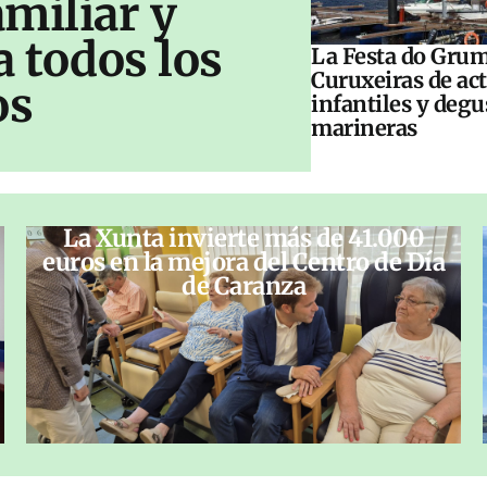
amiliar y
a todos los
La Festa do Grum
Curuxeiras de ac
os
infantiles y deg
marineras
La Xunta invierte más de 41.000
euros en la mejora del Centro de Día
de Caranza