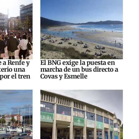
e a Renfe y
El BNG exige la puesta en
terio una
marcha de un bus directo a
por el tren
Covas y Esmelle