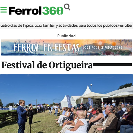
ías de hípica, ocio familiar y actividades para todos los públicos
Ferrolterra reb
Publicidad
Festival de Ortigueira