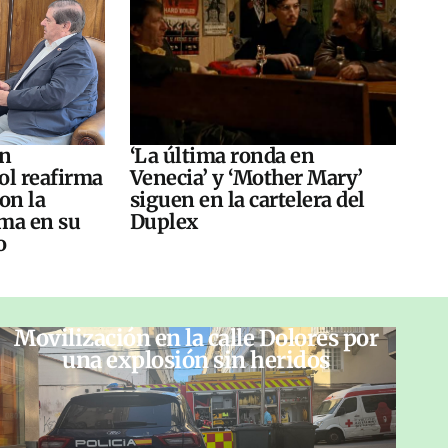
án
‘La última ronda en
ol reafirma
Venecia’ y ‘Mother Mary’
on la
siguen en la cartelera del
ma en su
Duplex
o
Movilización en la calle Dolores por
una explosión sin heridos