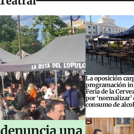
Teatral
La oposición carg
programación inf
Feria de la Cerve
por ‘normalizar’ 
consumo de alco
 denuncia una