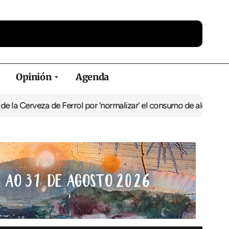
Opinión
Agenda
za de Ferrol por ‘normalizar’ el consumo de alcohol
De Perlío a Do