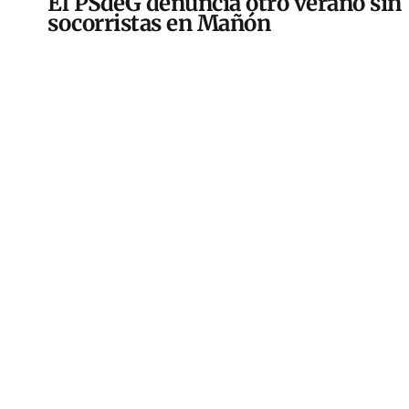
El PSdeG denuncia otro verano sin
socorristas en Mañón