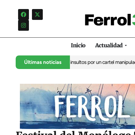
Inicio
Actualidad
ncia una campaña de insultos por un cartel manipulado
Últimas noticias
La oposici