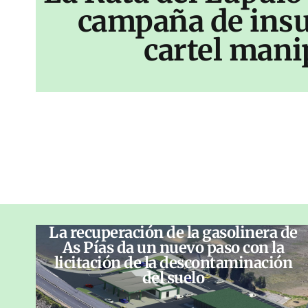
campaña de insu
cartel mani
La recuperación de la gasolinera de
As Pías da un nuevo paso con la
licitación de la descontaminación
del suelo