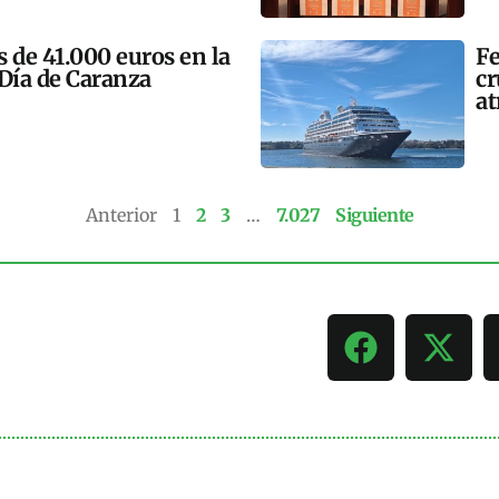
 de 41.000 euros en la
Fe
 Día de Caranza
cr
at
Anterior
1
2
3
…
7.027
Siguiente