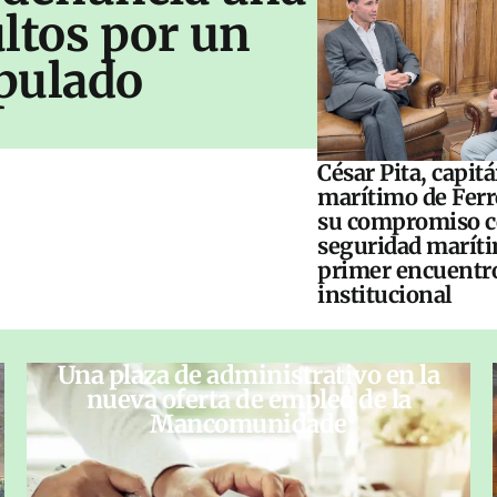
ltos por un
pulado
César Pita, capit
marítimo de Ferr
su compromiso c
seguridad maríti
primer encuentr
institucional
Una plaza de administrativo en la
nueva oferta de empleo de la
Mancomunidade