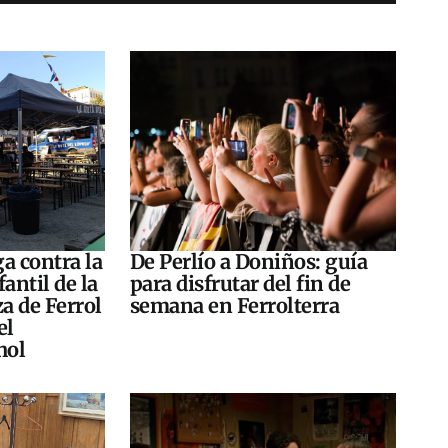
a contra la
De Perlío a Doniños: guía
antil de la
para disfrutar del fin de
za de Ferrol
semana en Ferrolterra
el
hol