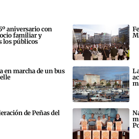
5º aniversario con
Fe
 ocio familiar y
Mi
s los públicos
ta en marcha de un bus
La
elle
ac
m
eración de Peñas del
Na
mú
Po