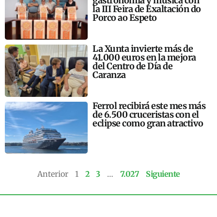
gastronomía y música con
la III Feira de Exaltación do
Porco ao Espeto
La Xunta invierte más de
41.000 euros en la mejora
del Centro de Día de
Caranza
Ferrol recibirá este mes más
de 6.500 cruceristas con el
eclipse como gran atractivo
Anterior
1
2
3
…
7.027
Siguiente