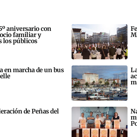
5º aniversario con
Fe
 ocio familiar y
Mi
s los públicos
ta en marcha de un bus
La
elle
ac
m
eración de Peñas del
Na
mú
Po