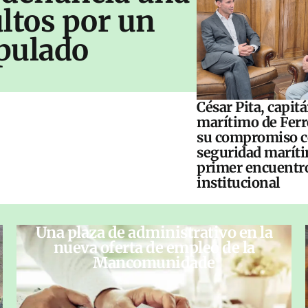
ltos por un
pulado
César Pita, capit
marítimo de Ferr
su compromiso c
seguridad maríti
primer encuentr
institucional
Una plaza de administrativo en la
nueva oferta de empleo de la
Mancomunidade