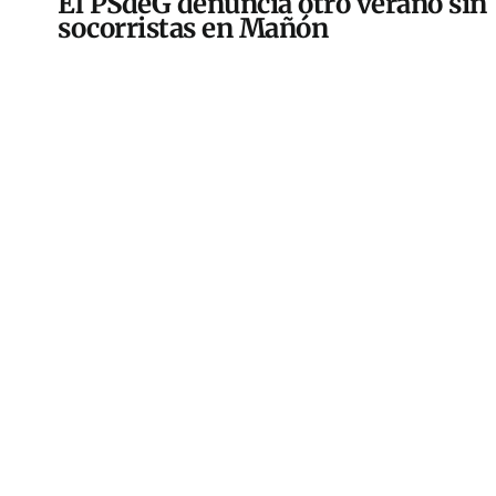
El PSdeG denuncia otro verano sin
socorristas en Mañón