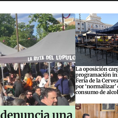
La oposición carg
programación inf
Feria de la Cerve
por ‘normalizar’ 
consumo de alco
 denuncia una