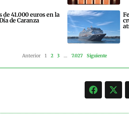
 de 41.000 euros en la
Fe
 Día de Caranza
cr
at
Anterior
1
2
3
…
7.027
Siguiente