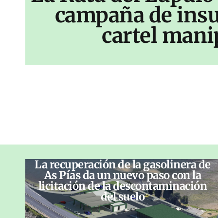
campaña de insu
cartel mani
La recuperación de la gasolinera de
As Pías da un nuevo paso con la
licitación de la descontaminación
del suelo