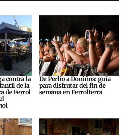
a contra la
De Perlío a Doniños: guía
antil de la
para disfrutar del fin de
za de Ferrol
semana en Ferrolterra
el
hol