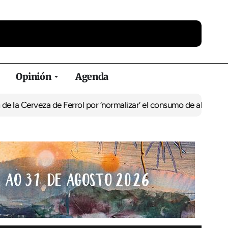
Opinión
Agenda
eza de Ferrol por ‘normalizar’ el consumo de alcohol
De Perlío a D