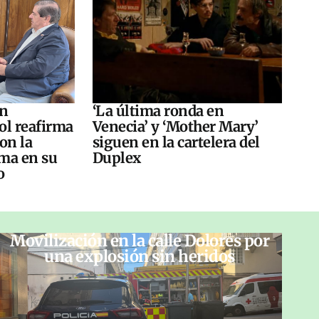
án
‘La última ronda en
ol reafirma
Venecia’ y ‘Mother Mary’
on la
siguen en la cartelera del
ma en su
Duplex
o
Movilización en la calle Dolores por
una explosión sin heridos