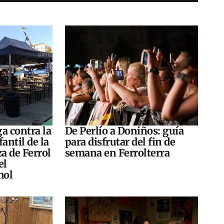
a contra la
De Perlío a Doniños: guía
antil de la
para disfrutar del fin de
za de Ferrol
semana en Ferrolterra
el
hol