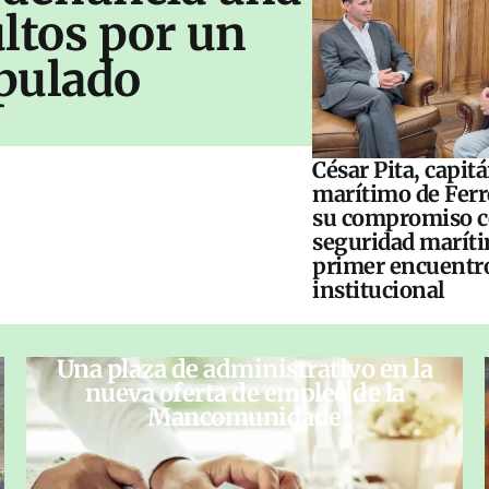
ltos por un
pulado
César Pita, capit
marítimo de Ferr
su compromiso c
seguridad maríti
primer encuentr
institucional
Una plaza de administrativo en la
nueva oferta de empleo de la
Mancomunidade