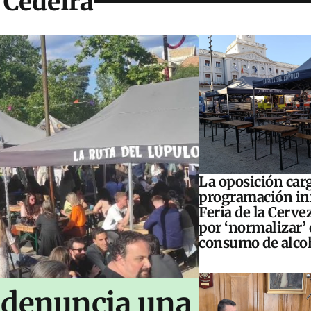
 Cedeira
La oposición carg
programación inf
Feria de la Cerve
por ‘normalizar’ 
consumo de alco
 denuncia una