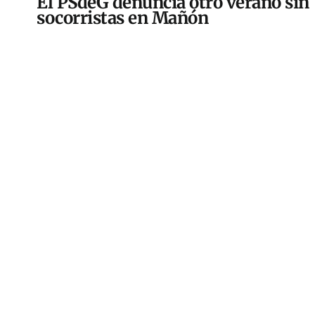
El PSdeG denuncia otro verano sin
socorristas en Mañón