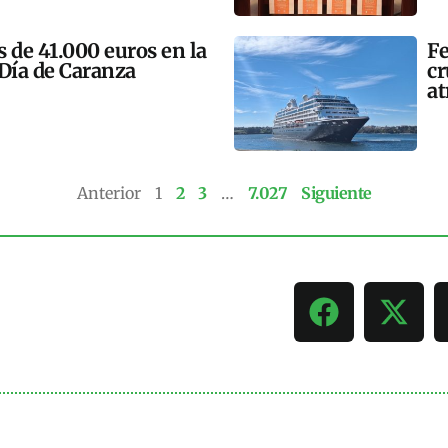
 de 41.000 euros en la
Fe
 Día de Caranza
cr
at
Anterior
1
2
3
…
7.027
Siguiente