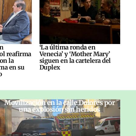
án
‘La última ronda en
ol reafirma
Venecia’ y ‘Mother Mary’
on la
siguen en la cartelera del
ma en su
Duplex
o
Movilización en la calle Dolores por
una explosión sin heridos