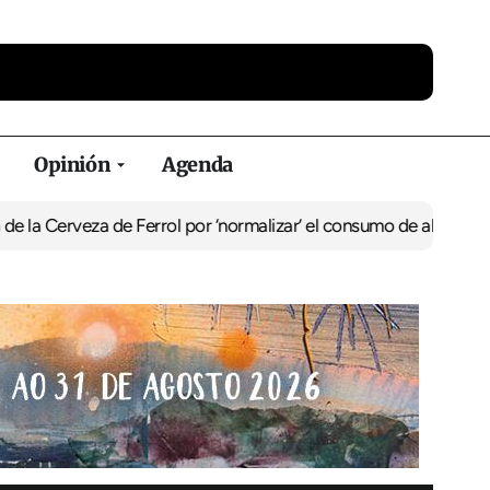
Opinión
Agenda
za de Ferrol por ‘normalizar’ el consumo de alcohol
De Perlío a Do