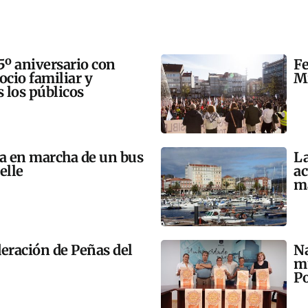
5º aniversario con
Fe
 ocio familiar y
Mi
s los públicos
ta en marcha de un bus
La
elle
ac
m
eración de Peñas del
Na
mú
Po