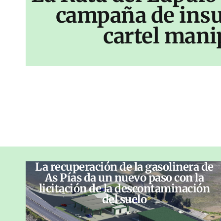
campaña de insu
cartel mani
La recuperación de la gasolinera de
As Pías da un nuevo paso con la
licitación de la descontaminación
del suelo