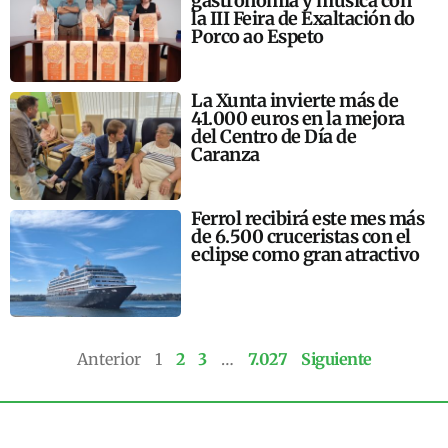
gastronomía y música con
la III Feira de Exaltación do
Porco ao Espeto
La Xunta invierte más de
41.000 euros en la mejora
del Centro de Día de
Caranza
Ferrol recibirá este mes más
de 6.500 cruceristas con el
eclipse como gran atractivo
Anterior
1
2
3
…
7.027
Siguiente