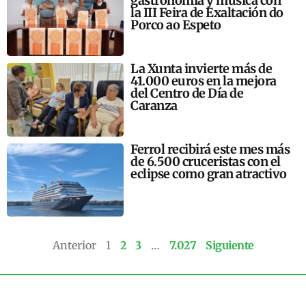
gastronomía y música con
la III Feira de Exaltación do
Porco ao Espeto
La Xunta invierte más de
41.000 euros en la mejora
del Centro de Día de
Caranza
Ferrol recibirá este mes más
de 6.500 cruceristas con el
eclipse como gran atractivo
Anterior
1
2
3
…
7.027
Siguiente