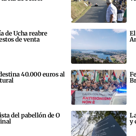
ía de Ucha reabre
El
estos de venta
An
 destina 40.000 euros al
Fe
tural
Br
ista del pabellón de O
La
final
y 