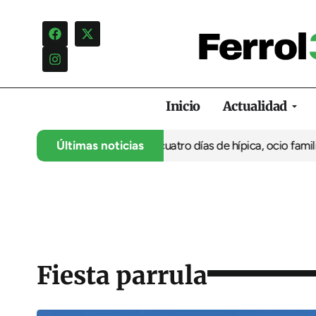
Inicio
Actualidad
 su 35º aniversario con cuatro días de hípica, ocio familiar y ac
Últimas noticias
Fiesta parrula