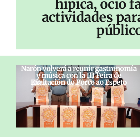
hípica, ocio f
actividades par
públic
Narón volverá a reunir gastronomía
y música con la III Feira de
Exaltación do Porco ao Espeto