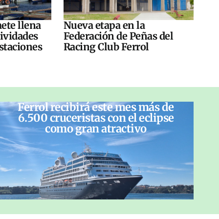
ete llena
Nueva etapa en la
tividades
Federación de Peñas del
ustaciones
Racing Club Ferrol
Ferrol recibirá este mes más de
6.500 cruceristas con el eclipse
como gran atractivo