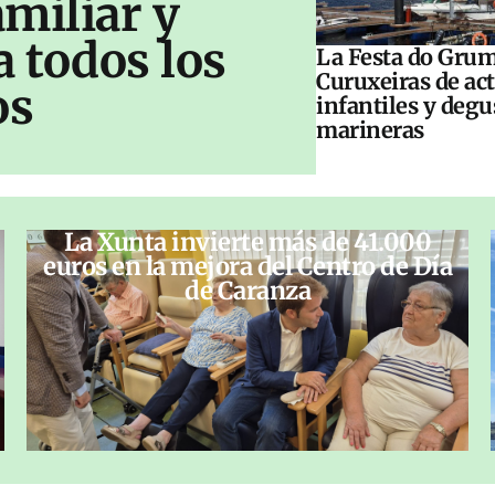
amiliar y
a todos los
La Festa do Grum
Curuxeiras de ac
os
infantiles y deg
marineras
La Xunta invierte más de 41.000
euros en la mejora del Centro de Día
de Caranza