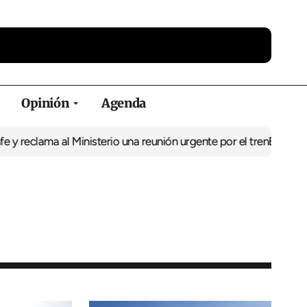
Opinión
Agenda
lama al Ministerio una reunión urgente por el tren
El BNG exige la