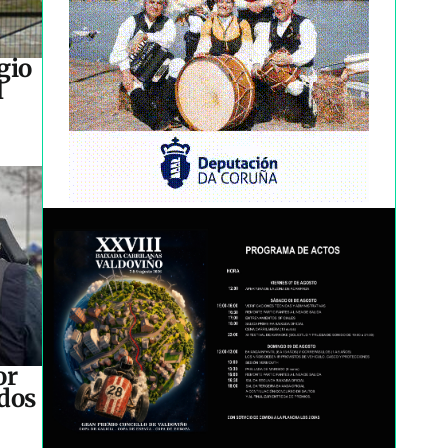
gio
l
or
idos