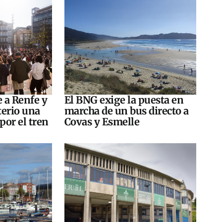
e a Renfe y
El BNG exige la puesta en
terio una
marcha de un bus directo a
por el tren
Covas y Esmelle