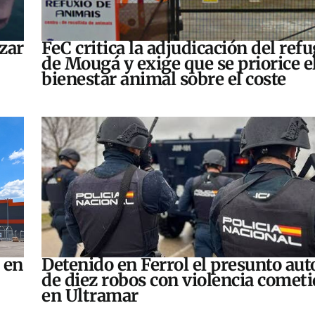
zar
FeC critica la adjudicación del refu
de Mougá y exige que se priorice e
bienestar animal sobre el coste
 en
Detenido en Ferrol el presunto aut
de diez robos con violencia comet
en Ultramar