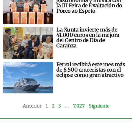
gastronomía y música con
la III Feira de Exaltación do
Porco ao Espeto
La Xunta invierte más de
41.000 euros en la mejora
del Centro de Día de
Caranza
Ferrol recibirá este mes más
de 6.500 cruceristas con el
eclipse como gran atractivo
Anterior
1
2
3
…
7.027
Siguiente