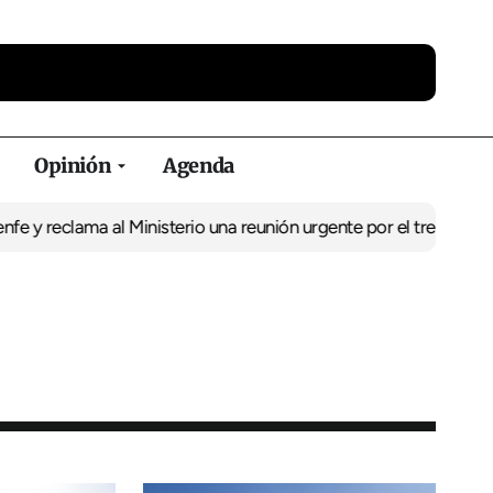
Opinión
Agenda
lama al Ministerio una reunión urgente por el tren
El BNG exige la