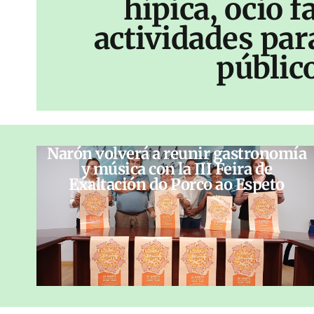
hípica, ocio f
actividades par
públic
Narón volverá a reunir gastronomía
y música con la III Feira de
Exaltación do Porco ao Espeto