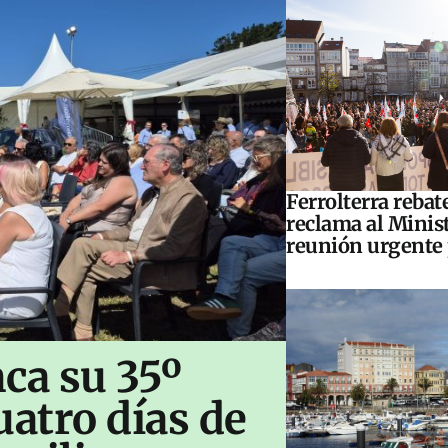
Ferrolterra rebat
reclama al Minis
reunión urgente 
ca su 35º
uatro días de