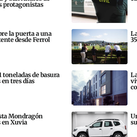
 protagonistas
bre la puerta a una
La
tente desde Ferrol
35
21 toneladas de basura
La
 en tres días
vi
co
esta Mondragón
Un
s en Xuvia
su