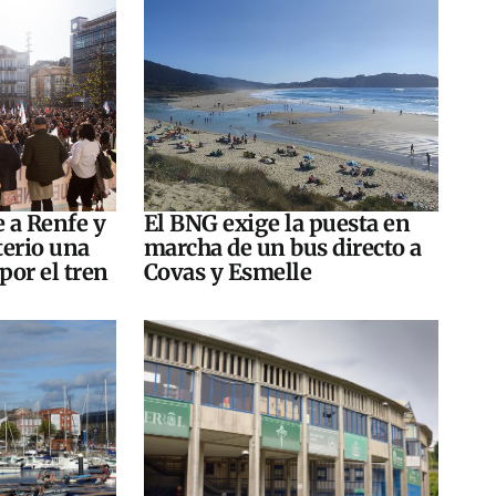
e a Renfe y
El BNG exige la puesta en
terio una
marcha de un bus directo a
por el tren
Covas y Esmelle