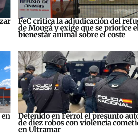
zar
FeC critica la adjudicación del refu
de Mougá y exige que se priorice e
bienestar animal sobre el coste
 en
Detenido en Ferrol el presunto aut
de diez robos con violencia comet
en Ultramar