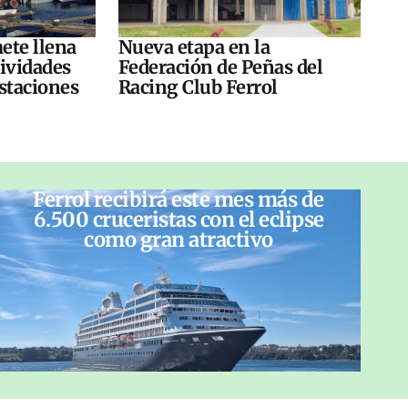
ete llena
Nueva etapa en la
tividades
Federación de Peñas del
ustaciones
Racing Club Ferrol
Ferrol recibirá este mes más de
6.500 cruceristas con el eclipse
como gran atractivo