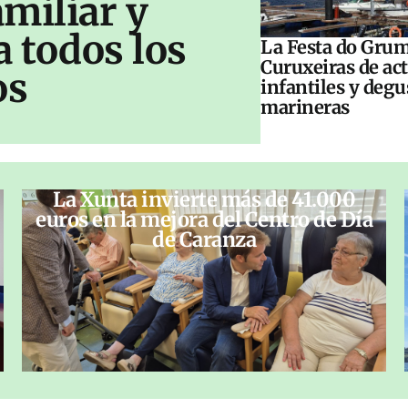
amiliar y
a todos los
La Festa do Grum
Curuxeiras de ac
os
infantiles y deg
marineras
La Xunta invierte más de 41.000
euros en la mejora del Centro de Día
de Caranza