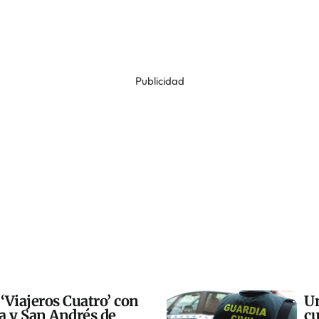
Publicidad
 ‘Viajeros Cuatro’ con
Un
ra y San Andrés de
cu