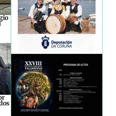
gio
l
or
idos