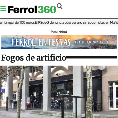
impa’ de 100 euros
El PSdeG denuncia otro verano sin socorristas en Mañón
Más
Publicidad
Fogos de artificio