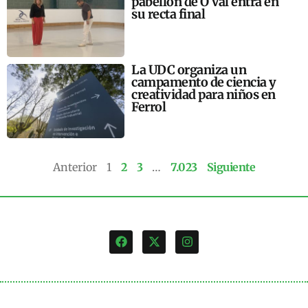
pabellón de O Val entra en
su recta final
La UDC organiza un
campamento de ciencia y
creatividad para niños en
Ferrol
Anterior
1
2
3
…
7.023
Siguiente