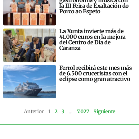
gastronomía y música con
la III Feira de Exaltación do
Porco ao Espeto
La Xunta invierte más de
41.000 euros en la mejora
del Centro de Día de
Caranza
Ferrol recibirá este mes más
de 6.500 cruceristas con el
eclipse como gran atractivo
Anterior
1
2
3
…
7.027
Siguiente