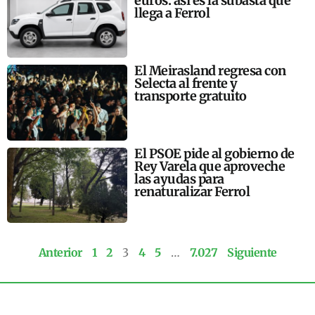
euros: así es la subasta que
llega a Ferrol
El Meirasland regresa con
Selecta al frente y
transporte gratuito
El PSOE pide al gobierno de
Rey Varela que aproveche
las ayudas para
renaturalizar Ferrol
Anterior
1
2
3
4
5
…
7.027
Siguiente