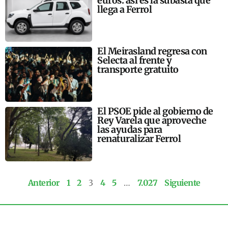
euros: así es la subasta que
llega a Ferrol
El Meirasland regresa con
Selecta al frente y
transporte gratuito
El PSOE pide al gobierno de
Rey Varela que aproveche
las ayudas para
renaturalizar Ferrol
Anterior
1
2
3
4
5
…
7.027
Siguiente